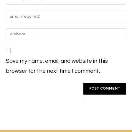
your
name
Enter
or
your
username
email
Enter
to
address
your
comment
to
website
comment
URL
Save my name, email, and website in this
(optional)
browser for the next time I comment.