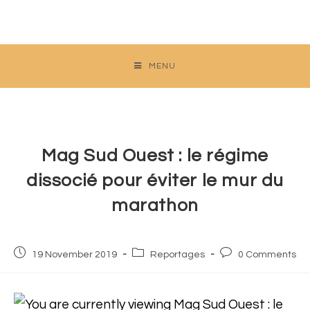
Skip
to
content
MENU
Mag Sud Ouest : le régime
dissocié pour éviter le mur du
marathon
Post
Post
Post
19 November 2019
Reportages
0 Comments
published:
category:
comments: