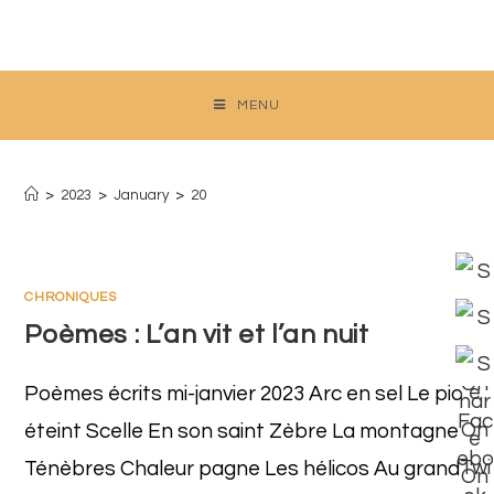
Skip
to
content
MENU
Daily Archives: 20 January 2023
>
2023
>
January
>
20
CHRONIQUES
Poèmes : L’an vit et l’an nuit
Poèmes écrits mi-janvier 2023 Arc en sel Le pic
éteint Scelle En son saint Zèbre La montagne
Ténèbres Chaleur pagne Les hélicos Au grand