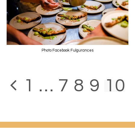
Photo Facebook Fulgurances
1
…
7
8
9
10
Go to the previous page