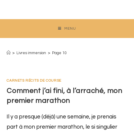
Skip
to
content
MENU
Livres immersion
>
Livres immersion
>
Page 10
CARNETS RÉCITS DE COURSE
Comment j’ai fini, à l’arraché, mon
premier marathon
Il y a presque (déjà) une semaine, je prenais
part à mon premier marathon, le si singulier