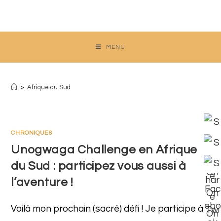
Skip
to
content
MENU
Afrique du Sud
>
Afrique du Sud
CHRONIQUES
Unogwaga Challenge en Afrique
du Sud : participez vous aussi à
l’aventure !
Voilà mon prochain (sacré) défi ! Je participe à