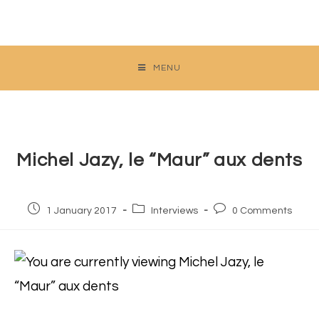
Skip
to
content
MENU
Michel Jazy, le “Maur” aux dents
Post
Post
Post
1 January 2017
Interviews
0 Comments
published:
category:
comments: