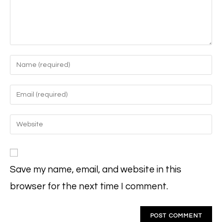
Enter
your
name
Enter
or
your
username
email
Enter
to
address
your
comment
to
website
comment
URL
Save my name, email, and website in this
(optional)
browser for the next time I comment.