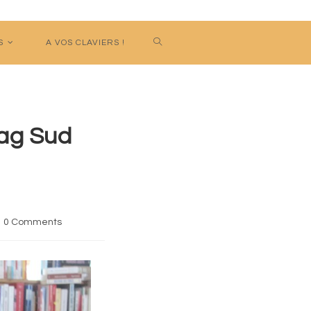
S
A VOS CLAVIERS !
Mag Sud
t
0 Comments
mments: