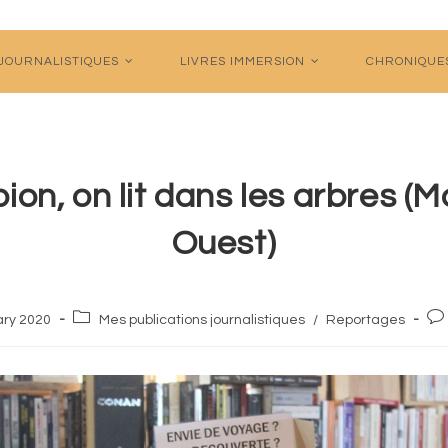
 JOURNALISTIQUES
LIVRES IMMERSION
CHRONIQUE
ion, on lit dans les arbres (
Ouest)
Post
Pos
ary 2020
Mes publications journalistiques
/
Reportages
category:
co