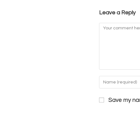
Leave a Reply
Comment
Enter
your
name
Save my nam
or
username
to
comment