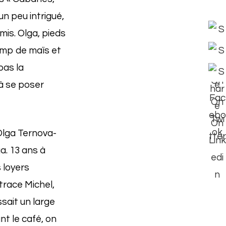
un peu intrigué,
is. Olga, pieds
hamp de maïs et
pas la
 à se poser
 Olga Ternova-
ga. 13 ans à
 loyers
trace Michel,
sait un large
nt le café, on