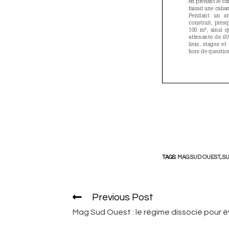
TAGS:
MAG SUD OUEST
,
SU
Previous Post
Read
more
Mag Sud Ouest : le régime dissocié pour é
articles