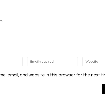
Enter
Enter
your
your
email
website
e, email, and website in this browser for the next t
address
URL
to
(optional)
comment