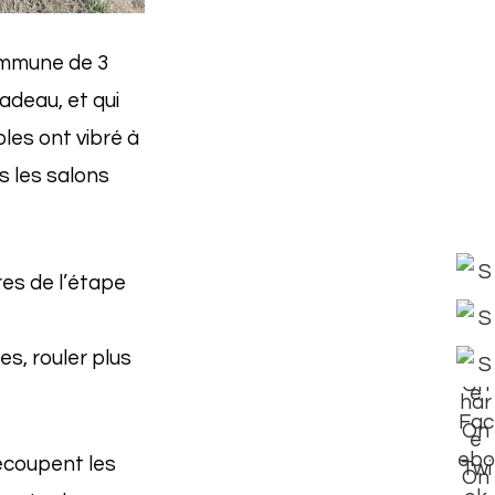
commune de 3
adeau, et qui
bles ont vibré à
s les salons
tres de l’étape
ées, rouler plus
découpent les