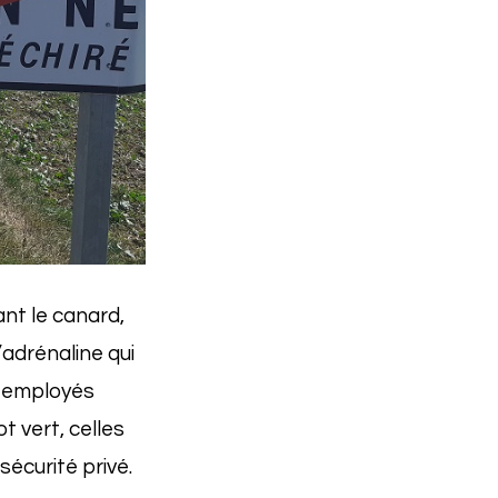
ant le canard,
L’adrénaline qui
s employés
 vert, celles
sécurité privé.