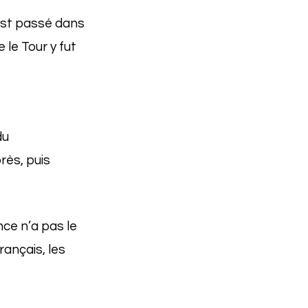
 est passé dans
 le Tour y fut
du
rès, puis
nce n’a pas le
ançais, les