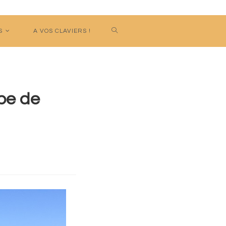
S
A VOS CLAVIERS !
obe de