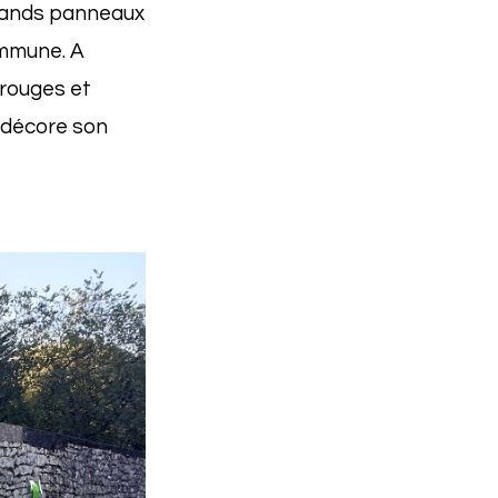
rands panneaux
commune. A
 rouges et
 décore son