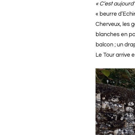
« C’est aujourd’
« beurre d’Echi
Cherveux, les g
blanches en pa
balcon ; un dra
Le Tour arrive