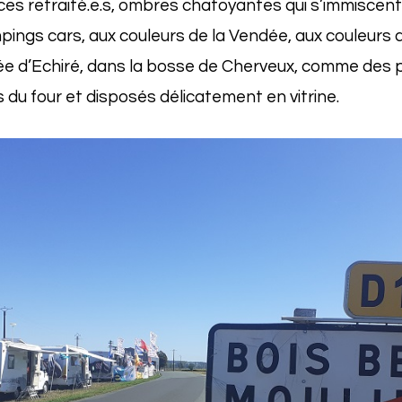
ces retraité.e.s, ombres chatoyantes qui s’immiscent
ings cars, aux couleurs de la Vendée, aux couleurs d
rée d’Echiré, dans la bosse de Cherveux, comme des p
is du four et disposés délicatement en vitrine.