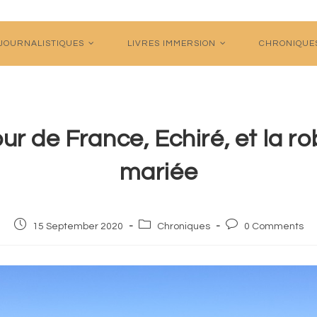
 JOURNALISTIQUES
LIVRES IMMERSION
CHRONIQUE
ur de France, Echiré, et la r
mariée
Post
Post
Post
15 September 2020
Chroniques
0 Comments
published:
category:
comments: