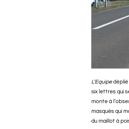
L’Equipe
déplié 
six lettres qui s
monte à l’obser
masqués qui mon
du maillot à po