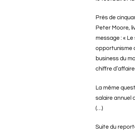
Près de cinquan
Peter Moore, li
message : « Le 
opportunisme d
business du mon
chiffre d’affair
La même questi
salaire annuel a
(…)
Suite du repor