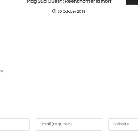
Mag Sud Ouest : Réenchanter la mort
30 October 2019
Enter
Enter
your
your
email
website