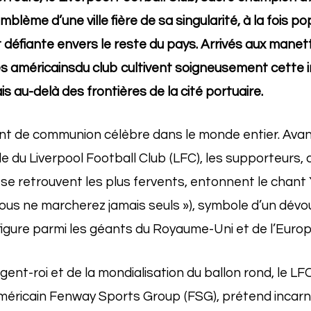
’emblème d’une ville fière de sa singularité, à la fois p
 défiante envers le reste du pays. Arrivés aux manettes
es américainsdu club cultivent soigneusement cette 
s au-delà des frontières de la cité portuaire.
t de communion célèbre dans le monde entier. Ava
e du Liverpool Football Club (LFC), les supporteurs,
 se retrouvent les plus fervents, entonnent le chant 
Vous ne marcherez jamais seuls »), symbole d’un dév
figure parmi les géants du Royaume-Uni et de l’Europ
rgent-roi et de la mondialisation du ballon rond, le LF
éricain Fenway Sports Group (FSG), prétend incarner