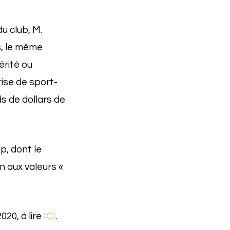
u club, M.
s, le même
érité ou
ise de sport-
s de dollars de
, dont le
on aux valeurs «
20, à lire
ICI
.