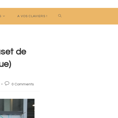
S
A VOS CLAVIERS !
uset de
ue)
Post
0 Comments
comments: