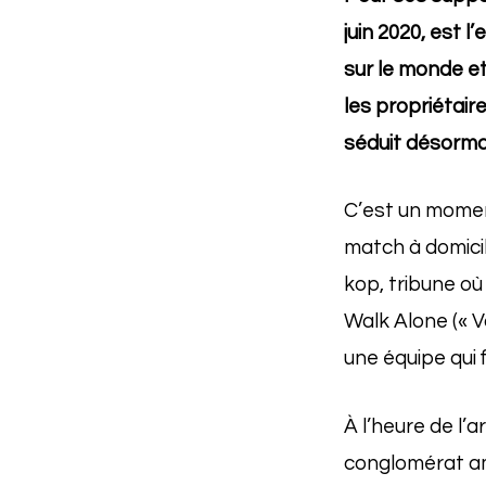
juin 2020, est l
sur le monde et
les propriétair
séduit désormai
C’est un momen
match à domicil
kop, tribune où
Walk Alone (« 
une équipe qui 
À l’heure de l’a
conglomérat am