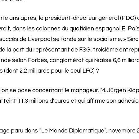
te ans après, le président-directeur général (PDG) d
vrait, dans les colonnes du quotidien espagnol El Paí
succès de Liverpool se fonde sur le socialisme. » Sinc
e la part du représentant de FSG, troisième entrepr
de selon Forbes, conglomérat qui réalise 6,6 milliard
es (dont 2,2 milliards pour le seul LFC) ?
on se pose concernant le manageur, M. Jürgen Klopp
tteint 11,3 millions d’euros et qui affirme son adhési
tage paru dans “Le Monde Diplomatique”, novembre 20