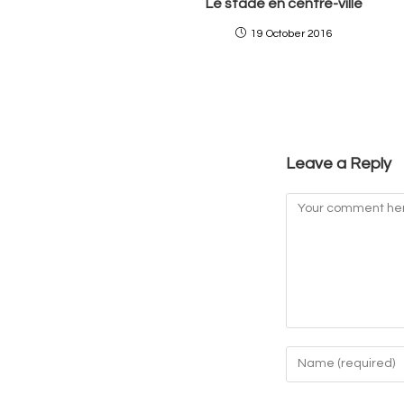
Le stade en centre-ville
19 October 2016
Leave a Reply
Comment
Enter
your
name