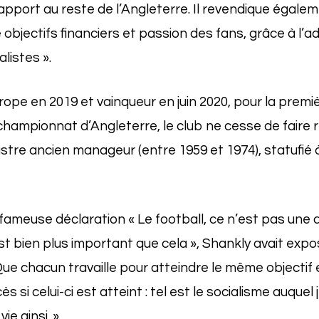
 rapport au reste de l’Angleterre. Il revendique égalem
objectifs financiers et passion des fans, grâce à l’a
alistes ».
pe en 2019 et vainqueur en juin 2020, pour la premiè
championnat d’Angleterre, le club ne cesse de faire r
lustre ancien manageur (entre 1959 et 1974), statufié 
ameuse déclaration « Le football, ce n’est pas une q
st bien plus important que cela », Shankly avait expos
 Que chacun travaille pour atteindre le même objectif
s si celui-ci est atteint : tel est le socialisme auquel j
vie ainsi. »