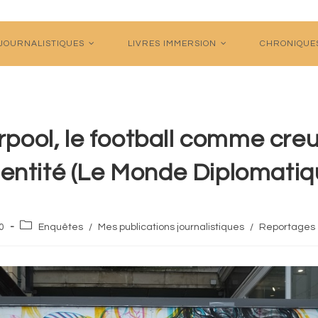
 JOURNALISTIQUES
LIVRES IMMERSION
CHRONIQUE
rpool, le football comme cre
identité (Le Monde Diplomatiq
Post
0
Enquêtes
/
Mes publications journalistiques
/
Reportages
category: