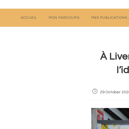
Skip
to
content
ACCUEIL
MON PARCOURS
MES PUBLICATIONS
À Live
l’
Post
29 October 202
published: