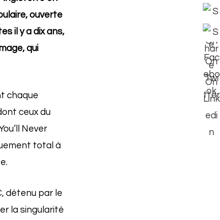
opulaire, ouverte
 il y a dix ans,
image, qui
nt chaque
 dont ceux du
You’ll Never
ouement total à
e.
C, détenu par le
 la singularité