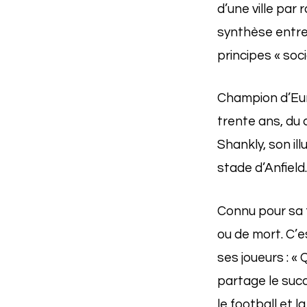
d’une ville par
synthèse entre 
principes « soci
Champion d’Euro
trente ans, du 
Shankly, son il
stade d’Anfield.
Connu pour sa f
ou de mort. C’e
ses joueurs : «
partage le succè
le football et la 