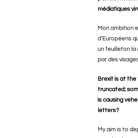
médiatiques vir
Mon ambition es
d’Européens qui
un feuilleton la
par des visages,
Brexit is at th
truncated; some
is causing veh
letters?
My aim is to de