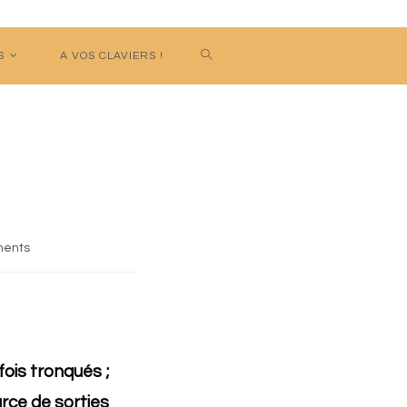
S
A VOS CLAVIERS !
ents
rfois tronqués ;
urce de sorties