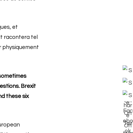
ues, et
it racontera tel
rner physiquement
, sometimes
estions. Brexit
nd these six
European