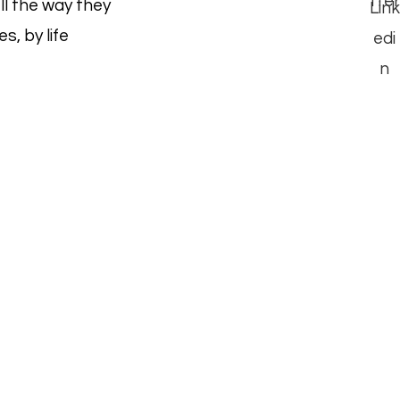
ell the way they
s, by life