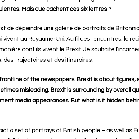
ulentes. Mais que cachent ces six lettres ?
t de dépeindre une galerie de portraits de Britanniq
 vivent au Royaume-Uni. Au fil des rencontres, le réc
 manière dont ils vivent le Brexit. Je souhaite l’inca
 des trajectoires et des itinéraires.
e frontline of the newspapers. Brexit is about figures
times misleading. Brexit is surrounding by overall qu
ement media appearances. But what is it hidden behi
pict a set of portrays of British people – as well as 