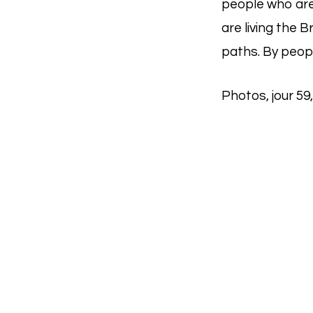
people who are s
are living the B
paths. By peop
Photos, jour 59,