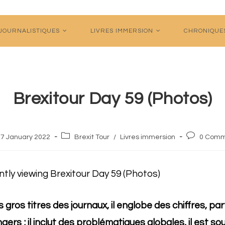
 JOURNALISTIQUES
LIVRES IMMERSION
CHRONIQUE
Brexitour Day 59 (Photos)
Post
Post
17 January 2022
Brexit Tour
/
Livres immersion
0 Comm
shed:
category:
comments:
es gros titres des journaux, il englobe des chiffres, pa
ers ; il inclut des problématiques globales, il est so