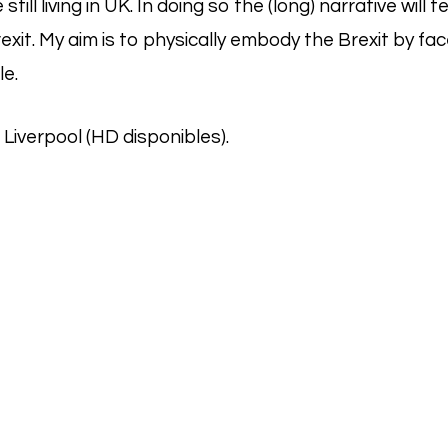
till living in UK. In doing so the (long) narrative will t
rexit. My aim is to physically embody the Brexit by face
le.
 Liverpool (HD disponibles).