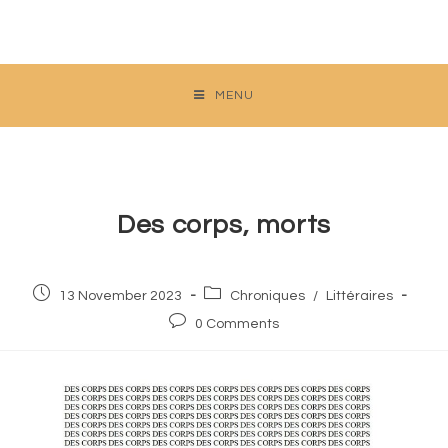
Skip
to
content
MENU
Des corps, morts
Post
Post
13 November 2023
Chroniques
/
Littéraires
published:
category:
Post
0 Comments
comments: