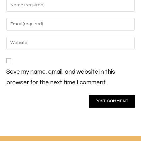
Enter
your
name
Enter
or
your
username
email
Enter
to
address
your
comment
to
website
comment
URL
Save my name, email, and website in this
(optional)
browser for the next time I comment.