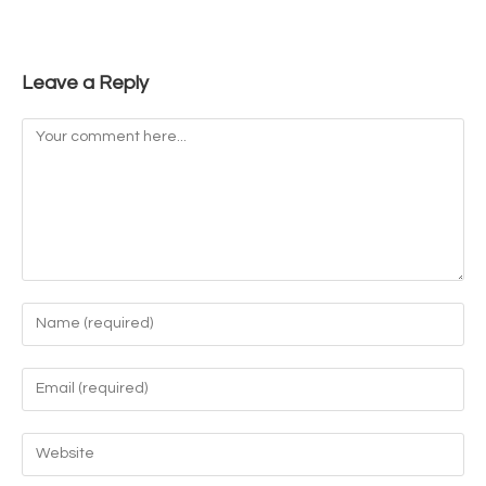
Leave a Reply
Comment
Enter
your
name
Enter
or
your
username
email
Enter
to
address
your
comment