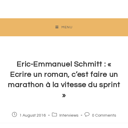
Skip
to
content
MENU
Eric-Emmanuel Schmitt : «
Ecrire un roman, c’est faire un
marathon à la vitesse du sprint
»
Post
Post
Post
1 August 2016
Interviews
0 Comments
published:
category:
comments: