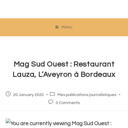
Skip
to
content
MENU
Mag Sud Ouest : Restaurant
Lauza, L’Aveyron à Bordeaux
Post
Post
20 January 2020
Mes publications journalistiques
published:
category:
Post
0 Comments
comments: