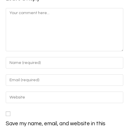
Comment
Enter
your
name
Enter
or
your
username
email
Enter
to
address
your
comment
to
website
comment
URL
Save my name, email, and website in this
(optional)